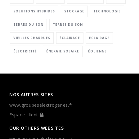
SOLUTIONS HYBRIDES
STOCKAGE
TECHNOLOGIE
TERRES DU SON
TERRES DU SON
VIEILLES CHARRUES
ÉCLAIRAGE
ÉCLAIRAGE
ÉLECTRICITÉ
ÉNERGIE SOLAIRE
ÉOLIENNE
NOS AUTRES SITES
www.groupeselectrogenes.fr
Espace client
OUR OTHERS WEBSITES
www.groupeselectrogenes.fr