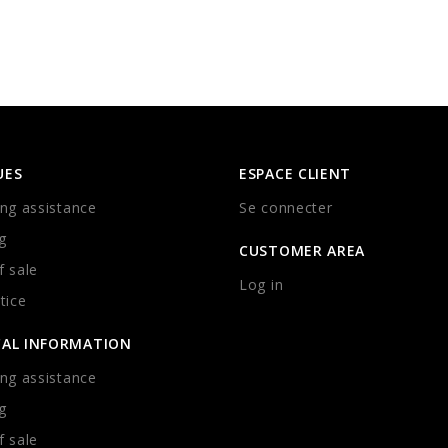
UES
ESPACE CLIENT
ng assistance
Se connecter
g
CUSTOMER AREA
 sale
Log in
tice
CAL INFORMATION
ng assistance
g
 sale