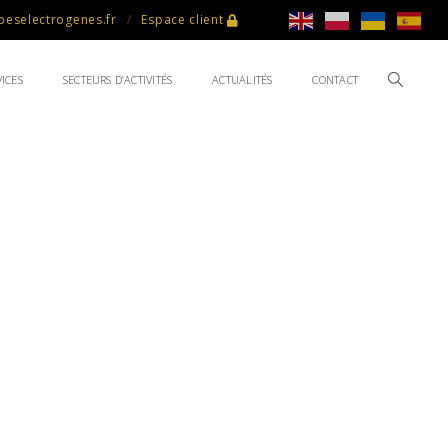
eselectrogenes.fr
Espace client
ICES
SECTEURS D’ACTIVITÉS
ACTUALITÉS
CONTACT