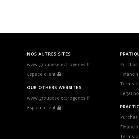
NOS AUTRES SITES
PRATIQ
www.groupeselectrogenes.fr
Purchasi
Espace client
Financin
Terms of
OUR OTHERS WEBSITES
Legal no
www.groupeselectrogenes.fr
PRACTI
Espace client
Purchasi
Financin
Terms of