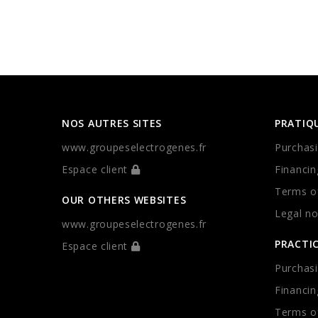
NOS AUTRES SITES
PRATIQ
www.groupeselectrogenes.fr
Purchasi
Espace client
Financin
Terms of
OUR OTHERS WEBSITES
Legal no
www.groupeselectrogenes.fr
PRACTI
Espace client
Purchasi
Financin
Terms of