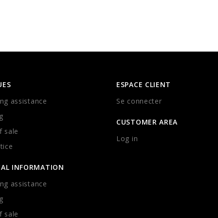
UES
ESPACE CLIENT
ng assistance
Se connecter
g
CUSTOMER AREA
 sale
Log in
tice
CAL INFORMATION
ng assistance
g
 sale