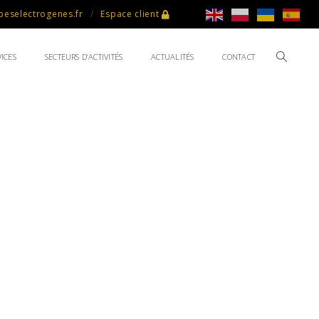
eselectrogenes.fr
Espace client
ICES
SECTEURS D’ACTIVITÉS
ACTUALITÉS
CONTACT