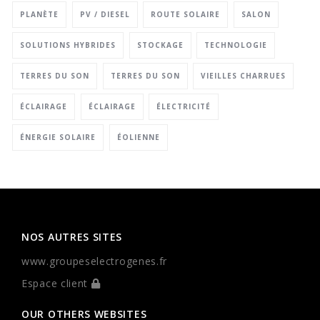
PLANÈTE
PV / DIESEL
ROUTE SOLAIRE
SALON
SOLUTIONS HYBRIDES
STOCKAGE
TECHNOLOGIE
TERRES DU SON
TERRES DU SON
VIEILLES CHARRUES
ÉCLAIRAGE
ÉCLAIRAGE
ÉLECTRICITÉ
ÉNERGIE SOLAIRE
ÉOLIENNE
NOS AUTRES SITES
www.groupeselectrogenes.fr
Espace client
OUR OTHERS WEBSITES