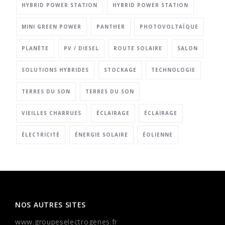
HYBRID POWER STATION
HYBRID POWER STATION
MINI GREEN POWER
PANTHER
PHOTOVOLTAÏQUE
PLANÈTE
PV / DIESEL
ROUTE SOLAIRE
SALON
SOLUTIONS HYBRIDES
STOCKAGE
TECHNOLOGIE
TERRES DU SON
TERRES DU SON
VIEILLES CHARRUES
ÉCLAIRAGE
ÉCLAIRAGE
ÉLECTRICITÉ
ÉNERGIE SOLAIRE
ÉOLIENNE
NOS AUTRES SITES
www.groupeselectrogenes.fr