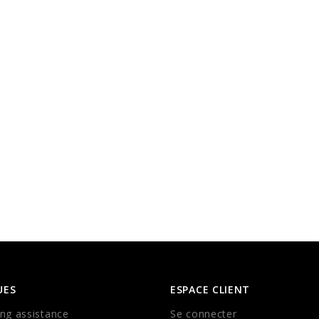
UES
ESPACE CLIENT
ng assistance
Se connecter