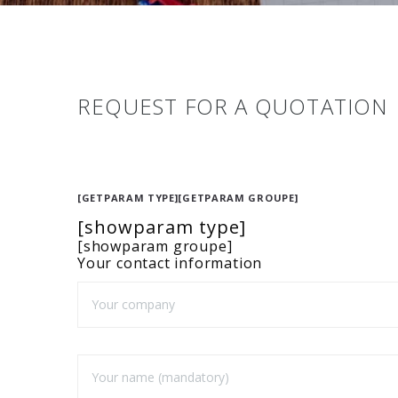
REQUEST FOR A QUOTATION
[GETPARAM TYPE][GETPARAM GROUPE]
[showparam type]
[showparam groupe]
Your contact information