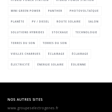
HYBRID POWER STATION
HYBRID POWER STATION
MINI GREEN POWER
PANTHER
PHOTOVOLTAÏQUE
PLANÈTE
PV / DIESEL
ROUTE SOLAIRE
SALON
SOLUTIONS HYBRIDES
STOCKAGE
TECHNOLOGIE
TERRES DU SON
TERRES DU SON
VIEILLES CHARRUES
ÉCLAIRAGE
ÉCLAIRAGE
ÉLECTRICITÉ
ÉNERGIE SOLAIRE
ÉOLIENNE
NOS AUTRES SITES
www.groupeselectrogenes.fr