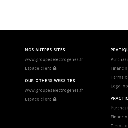
NOS AUTRES SITES
PRATIQ
www.groupeselectrogenes.fr
Purchasi
Espace client
Financin
Terms of
OUR OTHERS WEBSITES
Legal no
www.groupeselectrogenes.fr
PRACTI
Espace client
Purchasi
Financin
Terms of