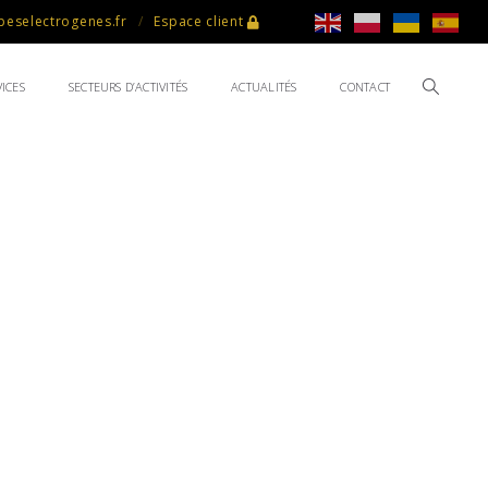
eselectrogenes.fr
Espace client
ICES
SECTEURS D’ACTIVITÉS
ACTUALITÉS
CONTACT