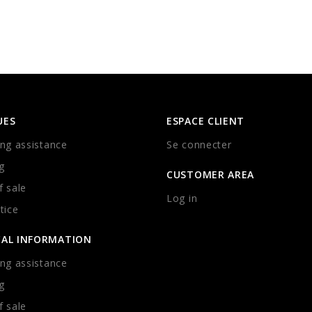
UES
ESPACE CLIENT
ng assistance
Se connecter
g
CUSTOMER AREA
 sale
Log in
tice
CAL INFORMATION
ng assistance
g
 sale