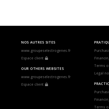
NOS AUTRES SITES
PRATIQ
www.groupeselectrogenes.fr
Purchasi
Espace client
Financin
Terms of
OUR OTHERS WEBSITES
Legal no
www.groupeselectrogenes.fr
PRACTI
Espace client
Purchasi
Financin
Terms of