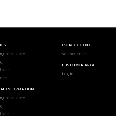
UES
ESPACE CLIENT
ng assistance
Se connecter
g
CUSTOMER AREA
 sale
Log in
tice
CAL INFORMATION
ng assistance
g
 sale