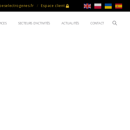
eselectrogenes.fr
Espace client
ICES
SECTEURS D’ACTIVITÉS
ACTUALITÉS
CONTACT