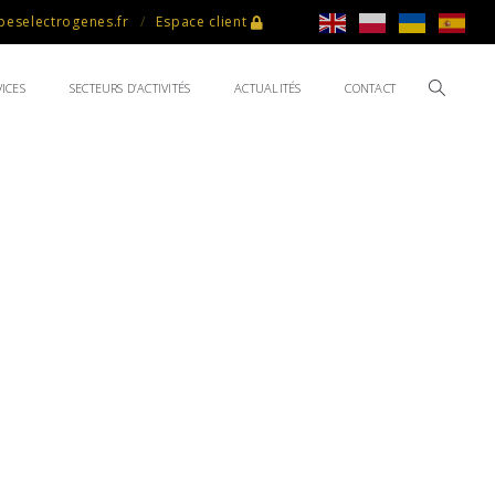
eselectrogenes.fr
Espace client
ICES
SECTEURS D’ACTIVITÉS
ACTUALITÉS
CONTACT