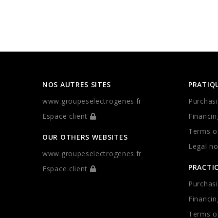
NOS AUTRES SITES
PRATIQ
www.groupeselectrogenes.fr
Purchasi
Espace client
Financin
Terms of
OUR OTHERS WEBSITES
Legal no
www.groupeselectrogenes.fr
PRACTI
Espace client
Purchasi
Financin
Terms of