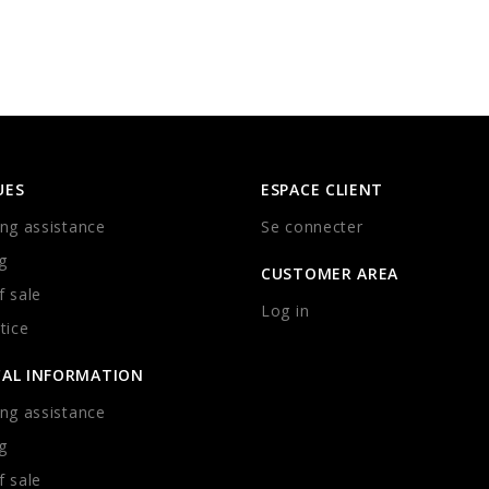
UES
ESPACE CLIENT
ng assistance
Se connecter
g
CUSTOMER AREA
 sale
Log in
tice
CAL INFORMATION
ng assistance
g
 sale