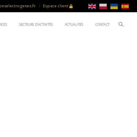
eselectrogenes.fr
Espace client
ICES
SECTEURS D’ACTIVITÉS
ACTUALITÉS
CONTACT