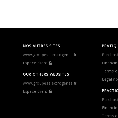
NOS AUTRES SITES
PRATIQ
www.groupeselectrogenes.fr
Purchasi
Espace client
Financin
Terms of
OUR OTHERS WEBSITES
Legal no
www.groupeselectrogenes.fr
PRACTI
Espace client
Purchasi
Financin
Terms of