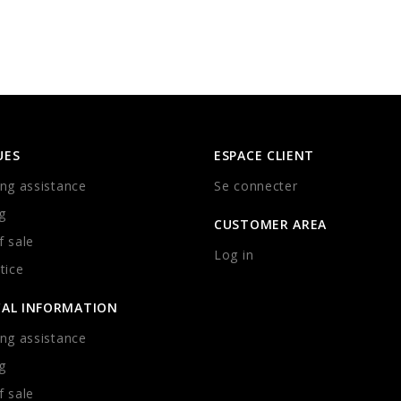
UES
ESPACE CLIENT
ng assistance
Se connecter
g
CUSTOMER AREA
 sale
Log in
tice
CAL INFORMATION
ng assistance
g
 sale