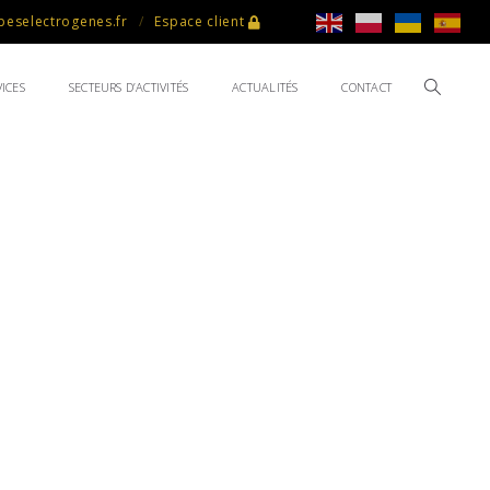
eselectrogenes.fr
Espace client
ICES
SECTEURS D’ACTIVITÉS
ACTUALITÉS
CONTACT