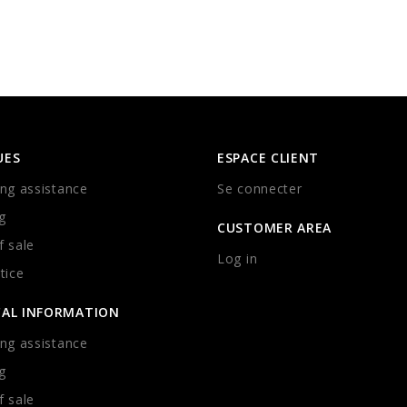
UES
ESPACE CLIENT
ng assistance
Se connecter
g
CUSTOMER AREA
 sale
Log in
tice
CAL INFORMATION
ng assistance
g
 sale