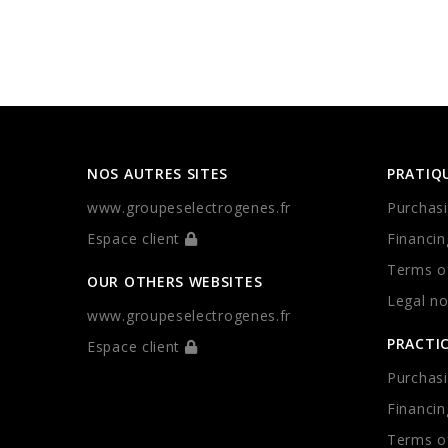
NOS AUTRES SITES
PRATIQ
www.groupeselectrogenes.fr
Purchasi
Espace client
Financin
Terms of
OUR OTHERS WEBSITES
Legal no
www.groupeselectrogenes.fr
PRACTI
Espace client
Purchasi
Financin
Terms of