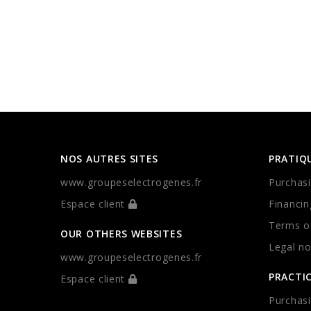
NOS AUTRES SITES
PRATIQ
www.groupeselectrogenes.fr
Purchasi
Espace client
Financin
Terms of
OUR OTHERS WEBSITES
Legal no
www.groupeselectrogenes.fr
PRACTI
Espace client
Purchasi