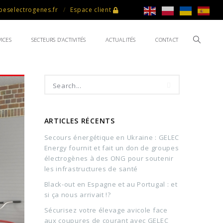
eselectrogenes.fr
Espace client
ICES
SECTEURS D’ACTIVITÉS
ACTUALITÉS
CONTACT
ARTICLES RÉCENTS
Secours énergétique en Ukraine : GELEC
Energy fournit et fait un don de groupes
électrogènes à des ONG pour soutenir
les infrastructures de santé
Black-out en Espagne et au Portugal : et
si ça nous arrivait !?
Sécurisez votre élevage avicole face
aux coupures de courant avec GELEC