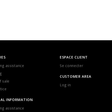
UES
ESPACE CLIENT
ng assistance
Se connecter
g
CUSTOMER AREA
 sale
Log in
tice
CAL INFORMATION
ng assistance