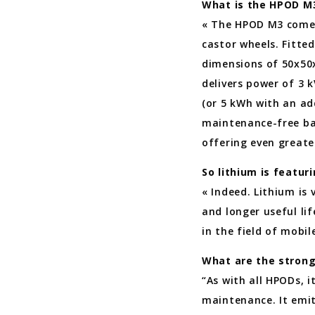
What is the HPOD M
« The HPOD M3 comes 
castor wheels. Fitted
dimensions of 50x50x
delivers power of 3 
(or 5 kWh with an ad
maintenance-free bat
offering even great
So lithium is featuri
« Indeed. Lithium is 
and longer useful lif
in the field of mobil
What are the strong
“As with all HPODs, it
maintenance. It emits