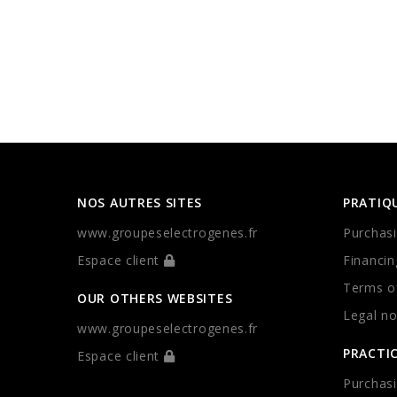
NOS AUTRES SITES
PRATIQ
www.groupeselectrogenes.fr
Purchasi
Espace client
Financin
Terms of
OUR OTHERS WEBSITES
Legal no
www.groupeselectrogenes.fr
PRACTI
Espace client
Purchasi