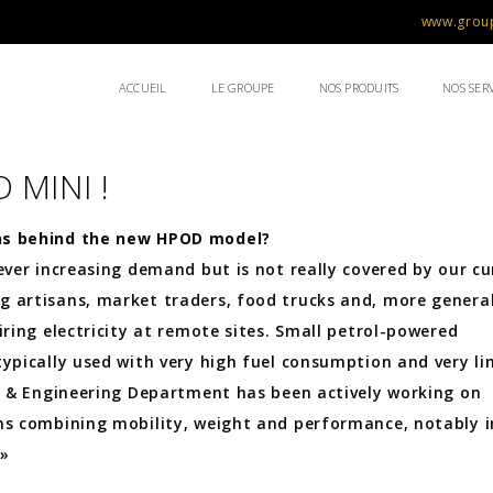
www.group
ACCUEIL
LE GROUPE
NOS PRODUITS
NOS SERV
 MINI !
ns behind the new HPOD model?
 ever increasing demand but is not really covered by our cu
 artisans, market traders, food trucks and, more general
iring electricity at remote sites. Small petrol-powered
typically used with very high fuel consumption and very li
gn & Engineering Department has been actively working on
ns combining mobility, weight and performance, notably i
 »