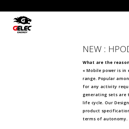
NEW : HPOD
What are the reaso
« Mobile power is in
range. Popular among
for any activity requ
generating sets are 
life cycle. Our Desi
product specificatio
terms of autonomy.