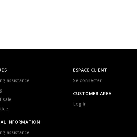
UES
ESPACE CLIENT
ng assistance
Se connecter
g
CUSTOMER AREA
 sale
Log in
tice
CAL INFORMATION
ng assistance