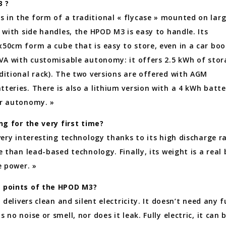
3 ?
in the form of a traditional « flycase » mounted on lar
 with side handles, the HPOD M3 is easy to handle. Its
50cm form a cube that is easy to store, even in a car boot
kVA with customisable autonomy: it offers 2.5 kWh of sto
ditional rack). The two versions are offered with AGM
teries. There is also a lithium version with a 4 kWh batte
er autonomy. »
ng for the very first time?
very interesting technology thanks to its high discharge r
e than lead-based technology. Finally, its weight is a real
e power. »
 points of the HPOD M3?
 delivers clean and silent electricity. It doesn’t need any f
 no noise or smell, nor does it leak. Fully electric, it can 