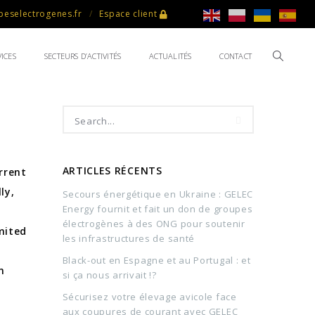
eselectrogenes.fr
Espace client
ICES
SECTEURS D’ACTIVITÉS
ACTUALITÉS
CONTACT
ARTICLES RÉCENTS
rrent
ly,
Secours énergétique en Ukraine : GELEC
Energy fournit et fait un don de groupes
électrogènes à des ONG pour soutenir
mited
les infrastructures de santé
Black-out en Espagne et au Portugal : et
n
si ça nous arrivait !?
Sécurisez votre élevage avicole face
aux coupures de courant avec GELEC