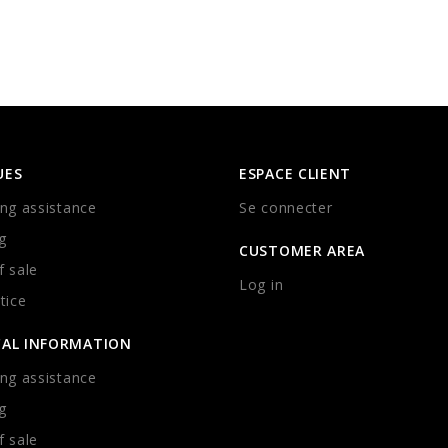
UES
ESPACE CLIENT
ng assistance
Se connecter
g
CUSTOMER AREA
 sale
Log in
tice
CAL INFORMATION
ng assistance
g
 sale