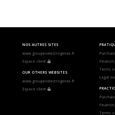
NOS AUTRES SITES
PRATIQ
www.groupeselectrogenes.fr
Purchasi
Espace client
Financin
Terms of
OUR OTHERS WEBSITES
Legal no
www.groupeselectrogenes.fr
PRACTI
Espace client
Purchasi
Financin
Terms of