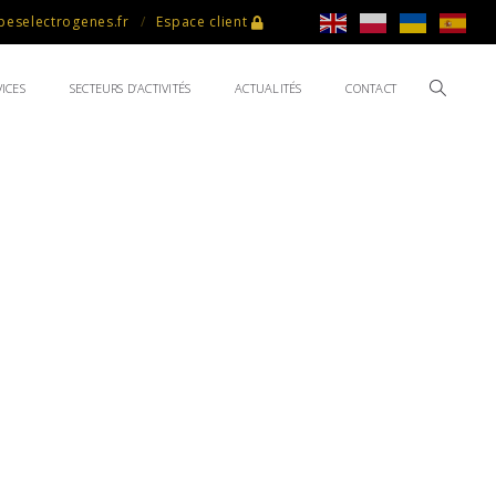
eselectrogenes.fr
Espace client
ICES
SECTEURS D’ACTIVITÉS
ACTUALITÉS
CONTACT