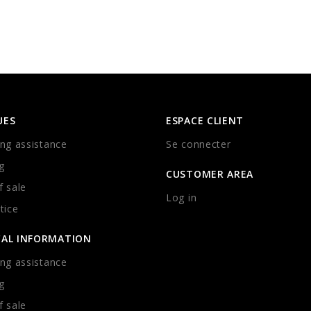
UES
ESPACE CLIENT
ng assistance
Se connecter
g
CUSTOMER AREA
 sale
Log in
tice
CAL INFORMATION
ng assistance
g
 sale