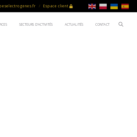
eselectrogenes.fr
Espace client
ICES
SECTEURS D’ACTIVITÉS
ACTUALITÉS
CONTACT