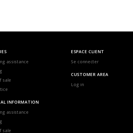
UES
ESPACE CLIENT
ng assistance
Se connecter
g
CUSTOMER AREA
 sale
Log in
tice
CAL INFORMATION
ng assistance
g
 sale