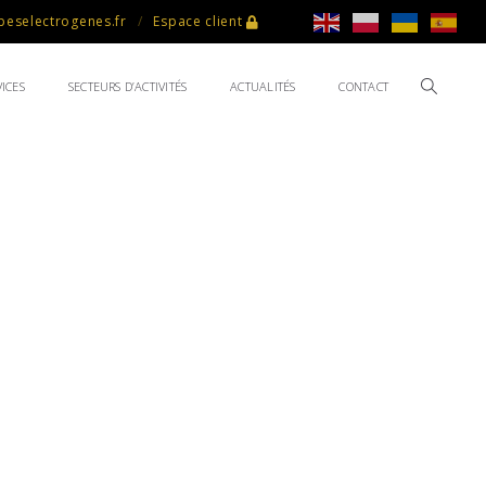
eselectrogenes.fr
Espace client
ICES
SECTEURS D’ACTIVITÉS
ACTUALITÉS
CONTACT