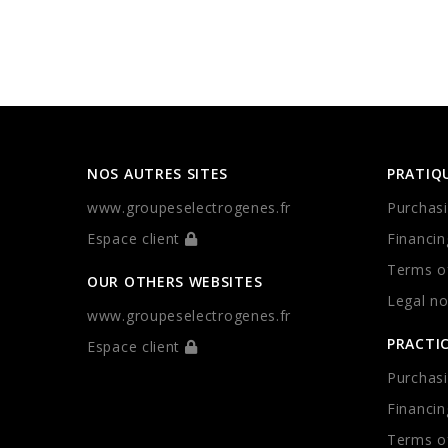
NOS AUTRES SITES
PRATIQ
www.groupeselectrogenes.fr
Purchasi
Espace client
Financin
Terms of
OUR OTHERS WEBSITES
Legal no
www.groupeselectrogenes.fr
PRACTI
Espace client
Purchasi
Financin
Terms of