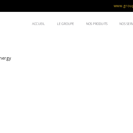
www.group
ACCUEIL
LE GROUPE
NOS PRODUITS
NOS SERV
nergy