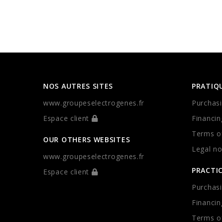
NOS AUTRES SITES
PRATIQ
www.groupeselectrogenes.fr
Purchasi
Espace client
Financin
Terms of
OUR OTHERS WEBSITES
Legal no
www.groupeselectrogenes.fr
PRACTI
Espace client
Purchasi
Financin
Terms of