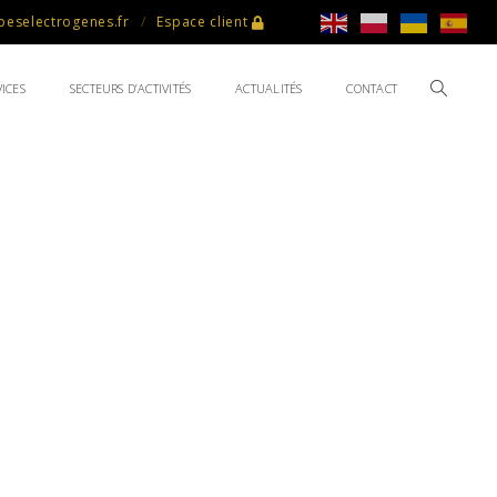
eselectrogenes.fr
Espace client
ICES
SECTEURS D’ACTIVITÉS
ACTUALITÉS
CONTACT