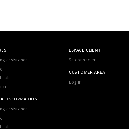
UES
ESPACE CLIENT
ng assistance
Se connecter
g
CUSTOMER AREA
 sale
Log in
tice
CAL INFORMATION
ng assistance
g
 sale