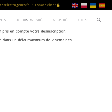
eselectrogenes.fr
Espace client
ICES
SECTEURS D’ACTIVITÉS
ACTUALITÉS
CONTACT
 pris en compte votre désinscription.
rée dans un délai maximum de 2 semaines.