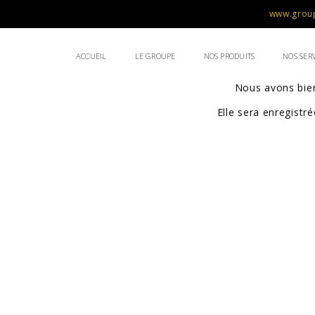
www.group
ACCUEIL
LE GROUPE
NOS PRODUITS
NOS SERV
Nous avons bien
Elle sera enregist