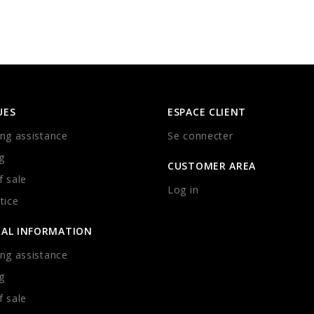
UES
ESPACE CLIENT
ng assistance
Se connecter
g
CUSTOMER AREA
 sale
Log in
tice
CAL INFORMATION
ng assistance
g
 sale