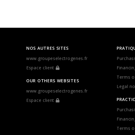
NOS AUTRES SITES
PRATIQ
www.groupeselectrogenes.fr
Purchasi
Espace client
Financin
Terms of
OUR OTHERS WEBSITES
Legal no
www.groupeselectrogenes.fr
PRACTI
Espace client
Purchasi
Financin
Terms of