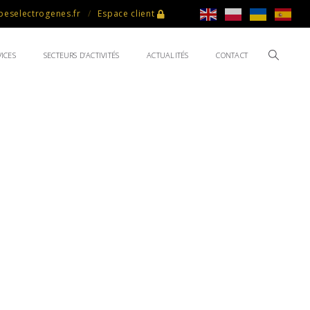
eselectrogenes.fr
Espace client
ICES
SECTEURS D’ACTIVITÉS
ACTUALITÉS
CONTACT