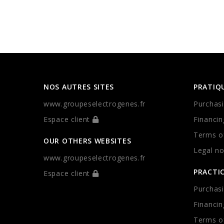
NOS AUTRES SITES
PRATIQ
www.groupeselectrogenes.fr
Purchasi
Espace client
Financin
Terms of
OUR OTHERS WEBSITES
Legal no
www.groupeselectrogenes.fr
PRACTI
Espace client
Purchasi
Financin
Terms of