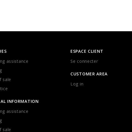
UES
ESPACE CLIENT
ng assistance
Se connecter
g
CUSTOMER AREA
 sale
Log in
tice
CAL INFORMATION
ng assistance
g
 sale