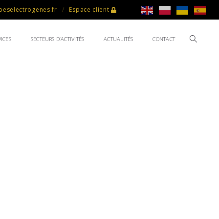
eselectrogenes.fr
Espace client
ICES
SECTEURS D’ACTIVITÉS
ACTUALITÉS
CONTACT