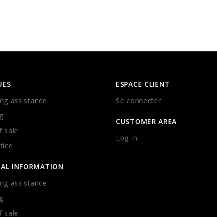
UES
ESPACE CLIENT
ng assistance
Se connecter
g
CUSTOMER AREA
 sale
Log in
tice
CAL INFORMATION
ng assistance
g
 sale