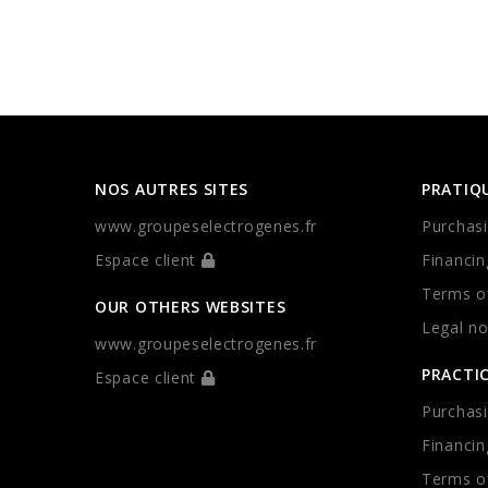
NOS AUTRES SITES
PRATIQ
www.groupeselectrogenes.fr
Purchasi
Espace client
Financin
Terms of
OUR OTHERS WEBSITES
Legal no
www.groupeselectrogenes.fr
PRACTI
Espace client
Purchasi
Financin
Terms of