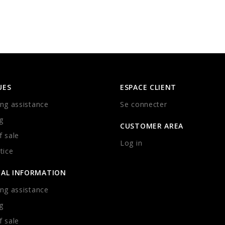
UES
ESPACE CLIENT
ng assistance
Se connecter
g
CUSTOMER AREA
 sale
Log in
tice
CAL INFORMATION
ng assistance
g
 sale