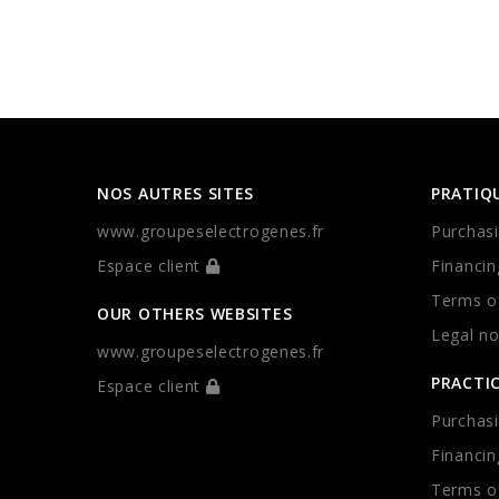
NOS AUTRES SITES
PRATIQ
www.groupeselectrogenes.fr
Purchasi
Espace client
Financin
Terms of
OUR OTHERS WEBSITES
Legal no
www.groupeselectrogenes.fr
PRACTI
Espace client
Purchasi
Financin
Terms of