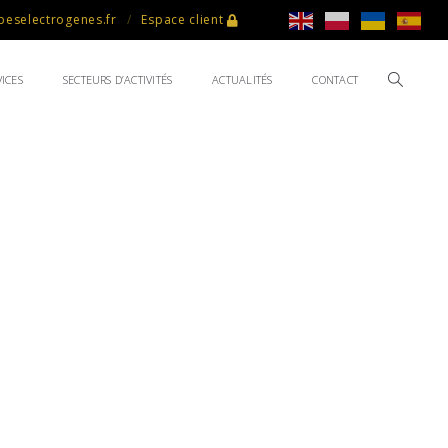
eselectrogenes.fr
Espace client
ICES
SECTEURS D’ACTIVITÉS
ACTUALITÉS
CONTACT