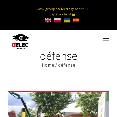
www.groupeselectrogenes.fr
Espace client
défense
Home
/
défense