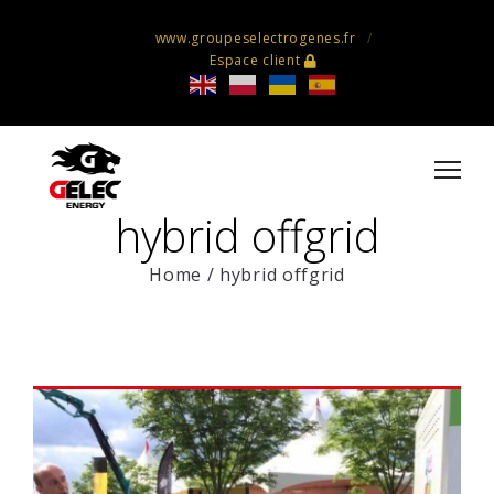
www.groupeselectrogenes.fr
Espace client
hybrid offgrid
Home
/
hybrid offgrid