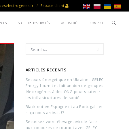
eselectrogenes.fr
Espace client
ICES
SECTEURS D’ACTIVITÉS
ACTUALITÉS
CONTACT
ARTICLES RÉCENTS
Secours énergétique en Ukraine : GELEC
Energy fournit et fait un don de groupes
électrogènes à des ONG pour soutenir
les infrastructures de santé
Black-out en Espagne et au Portugal : et
si ça nous arrivait !?
Sécurisez votre élevage avicole face
aux coupures de courant avec GELEC