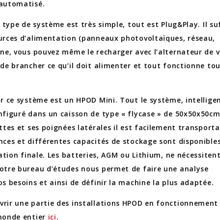
 automatisé.
e type de système est très simple, tout est Plug&Play. Il su
urces d’alimentation (panneaux photovoltaïques, réseau,
nne, vous pouvez même le recharger avec l’alternateur de 
 de brancher ce qu’il doit alimenter et tout fonctionne to
ur ce système est un HPOD Mini. Tout le système, intellige
nfiguré dans un caisson de type « flycase » de 50x50x50cm
ttes et ses poignées latérales il est facilement transporta
nces et différentes capacités de stockage sont disponible
sation finale. Les batteries, AGM ou Lithium, ne nécessiten
otre bureau d’études nous permet de faire une analyse
s besoins et ainsi de définir la machine la plus adaptée.
rir une partie des installations HPOD en fonctionnement
 monde entier
ici
.