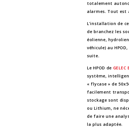
totalement autonom
alarmes. Tout est
L’installation de c
de branchez les so
éolienne, hydrolie
véhicule) au HPOD,
suite.
Le HPOD de
GELEC 
système, intellige
« flycase » de 50x5
facilement transpo
stockage sont dispo
ou Lithium, ne néc
de faire une analys
la plus adaptée.