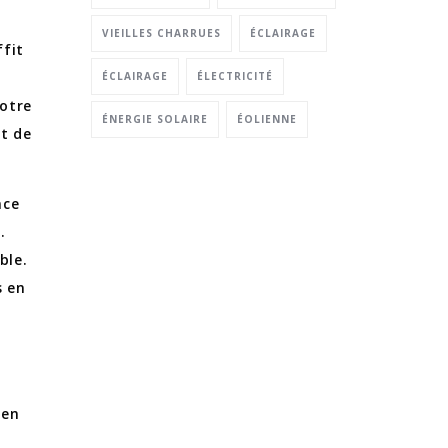
VIEILLES CHARRUES
ÉCLAIRAGE
ffit
ÉCLAIRAGE
ÉLECTRICITÉ
votre
ÉNERGIE SOLAIRE
ÉOLIENNE
ut de
nce
.
ble.
s en
t
 en