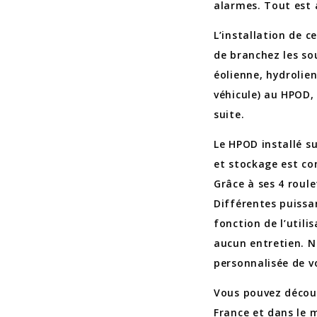
alarmes. Tout est
L’installation de c
de branchez les so
éolienne, hydrolie
véhicule) au HPOD,
suite.
Le HPOD installé s
et stockage est co
Grâce à ses 4 roule
Différentes puissa
fonction de l’utili
aucun entretien. N
personnalisée de vo
Vous pouvez découv
France et dans le