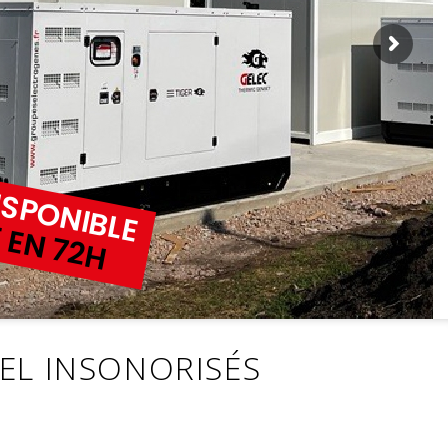
ISPONIBLE
 EN 72H
EL INSONORISÉS