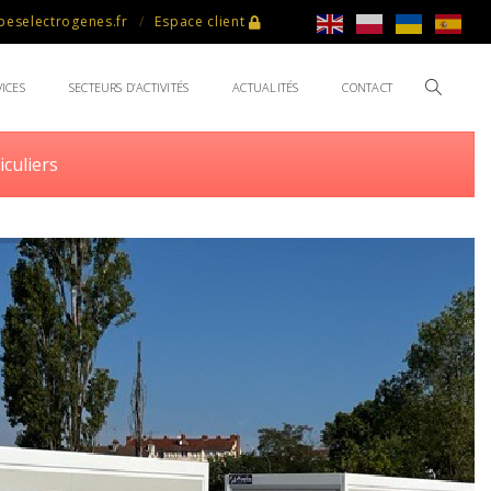
eselectrogenes.fr
Espace client
ICES
SECTEURS D’ACTIVITÉS
ACTUALITÉS
CONTACT
iculiers