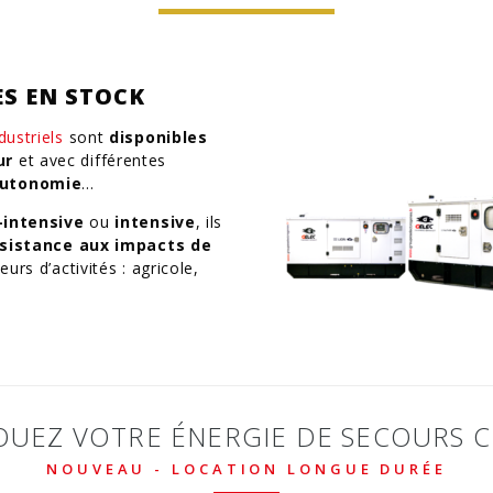
S EN STOCK
ustriels
sont
disponibles
ur
et avec différentes
autonomie
…
-intensive
ou
intensive
, ils
sistance aux impacts de
urs d’activités : agricole,
LOUEZ VOTRE ÉNERGIE DE SECOURS CL
NOUVEAU - LOCATION LONGUE DURÉE