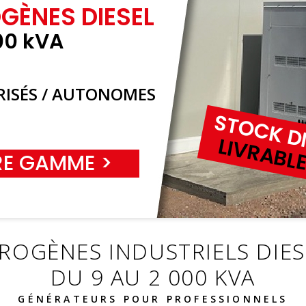
GÈNES DIESEL
00 kVA
URISÉS / AUTONOMES
STOCK D
LIVRABLE
RE GAMME >
ROGÈNES INDUSTRIELS DIES
DU 9 AU 2 000 KVA
GÉNÉRATEURS POUR PROFESSIONNELS