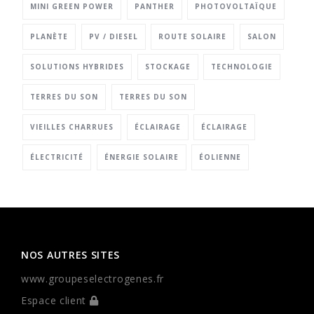
MINI GREEN POWER
PANTHER
PHOTOVOLTAÏQUE
PLANÈTE
PV / DIESEL
ROUTE SOLAIRE
SALON
SOLUTIONS HYBRIDES
STOCKAGE
TECHNOLOGIE
TERRES DU SON
TERRES DU SON
VIEILLES CHARRUES
ÉCLAIRAGE
ÉCLAIRAGE
ÉLECTRICITÉ
ÉNERGIE SOLAIRE
ÉOLIENNE
NOS AUTRES SITES
www.groupeselectrogenes.fr
Espace client