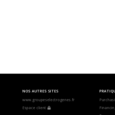
NOS AUTRES SITES
PRATIQ
www.groupeselectrogenes.fr
Purchasi
Espace client
Financin