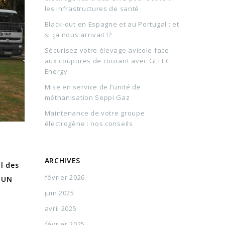
les infrastructures de santé
Black-out en Espagne et au Portugal : et
si ça nous arrivait !?
Sécurisez votre élevage avicole face
aux coupures de courant avec GELEC
Energy
Mise en service de l’unité de
méthanisation Seppi Gaz
Maintenance de votre groupe
électrogène : nos conseils
ARCHIVES
al des
février 2026
! UN
juin 2025
avril 2025
février 2025