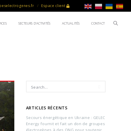
eselectrogenes.fr
Espace client
ICES
SECTEURS D’ACTIVITÉS
ACTUALITÉS
CONTACT
ARTICLES RÉCENTS
Secours énergétique en Ukraine : GELEC
Energy fournit et fait un don de groupes
électrogènes à des ONG pour soutenir