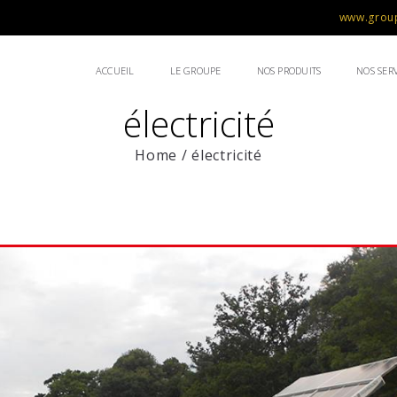
www.group
ACCUEIL
LE GROUPE
NOS PRODUITS
NOS SERV
électricité
Home
/
électricité