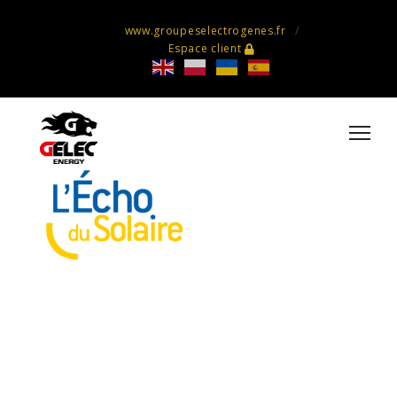
www.groupeselectrogenes.fr
Espace client
EDS_logo