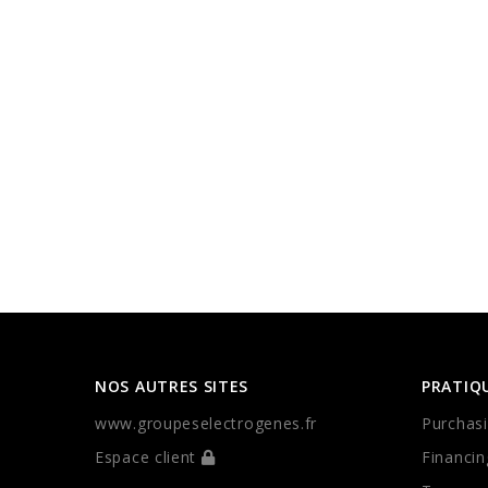
NOS AUTRES SITES
PRATIQ
www.groupeselectrogenes.fr
Purchasi
Espace client
Financin