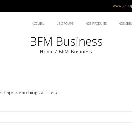
www.group
ACCUEIL
LE GROUPE
NOS PRODUITS
NOS SERV
BFM Business
Home
/
BFM Business
Perhaps searching can help.