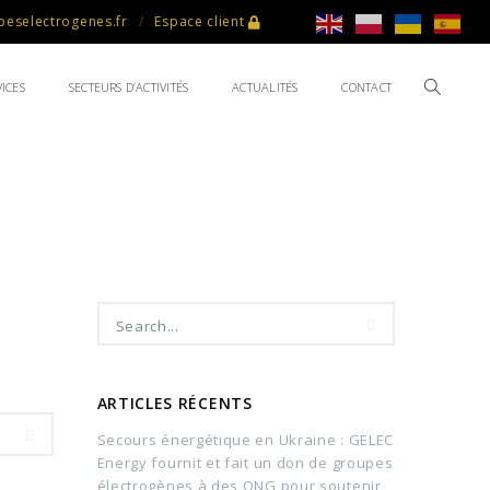
eselectrogenes.fr
Espace client
ICES
SECTEURS D’ACTIVITÉS
ACTUALITÉS
CONTACT
ARTICLES RÉCENTS
Secours énergétique en Ukraine : GELEC
Energy fournit et fait un don de groupes
électrogènes à des ONG pour soutenir