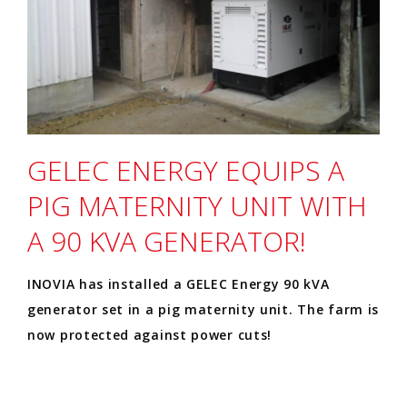
GELEC ENERGY EQUIPS A
PIG MATERNITY UNIT WITH
A 90 KVA GENERATOR!
INOVIA has installed a GELEC Energy 90 kVA
generator set in a pig maternity unit. The farm is
now protected against power cuts!