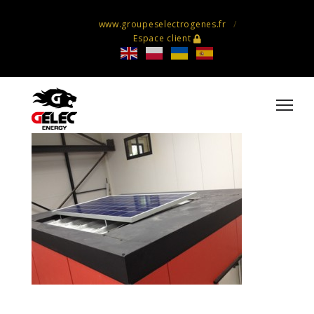
www.groupeselectrogenes.fr
Espace client
hpod-encastrable-ecokub-5