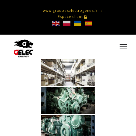
www.groupeselectrogenes.fr
Espace client
After sales service