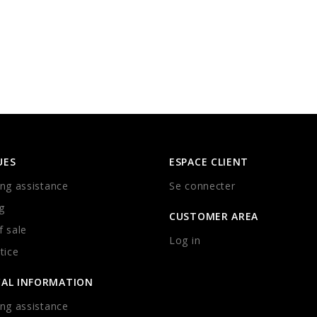
UES
ESPACE CLIENT
ng assistance
Se connecter
g
CUSTOMER AREA
 sale
Log in
tice
CAL INFORMATION
ng assistance