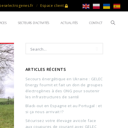
eselectrogenes.fr
Espace client
ICES
SECTEURS D’ACTIVITÉS
ACTUALITÉS
CONTACT
ARTICLES RÉCENTS
Secours énergétique en Ukraine : GELEC
Energy fournit et fait un don de groupes
électrogènes à des ONG pour soutenir
les infrastructures de santé
Black-out en Espagne et au Portugal : et
si ça nous arrivait !?
Sécurisez votre élevage avicole face
aux coupures de courant avec GELEC