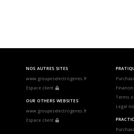
NOS AUTRES SITES
PRATIQ
www.groupeselectrogenes.fr
Purchasi
Espace client
Financin
Terms of
OUR OTHERS WEBSITES
Legal no
www.groupeselectrogenes.fr
PRACTI
Espace client
Purchasi