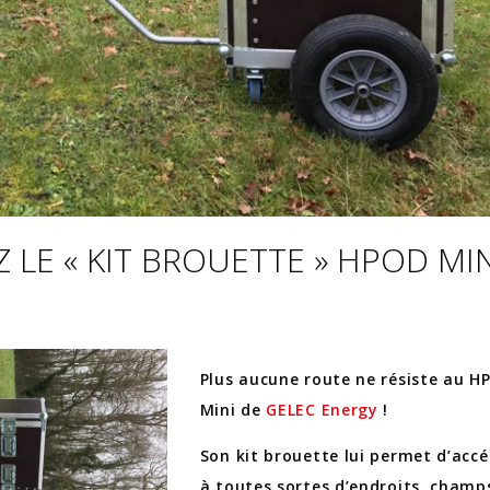
LE « KIT BROUETTE » HPOD MINI
Plus aucune route ne résiste au H
Mini de
GELEC Energy
!
Son kit brouette lui permet d’acc
à toutes sortes d’endroits, champ