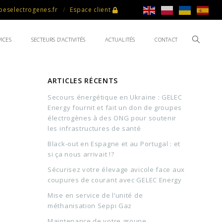
eselectrogenes.fr
Espace client
ICES
SECTEURS D’ACTIVITÉS
ACTUALITÉS
CONTACT
ARTICLES RÉCENTS
Secours énergétique en Ukraine : GELEC
Energy fournit et fait un don de groupes
électrogènes à des ONG pour soutenir
les infrastructures de santé
Black-out en Espagne et au Portugal : et
si ça nous arrivait !?
Sécurisez votre élevage avicole face aux
coupures de courant avec GELEC Energy
Mise en service de l’unité de
méthanisation Seppi Gaz
Maintenance de votre groupe