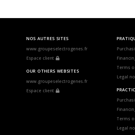
NOS AUTRES SITES
PRATIQ
www.groupeselectrogenes.fr
Purchasi
Espace client
Financin
Terms of
OUR OTHERS WEBSITES
Legal no
www.groupeselectrogenes.fr
PRACTI
Espace client
Purchasi
Financin
Terms of
Legal no