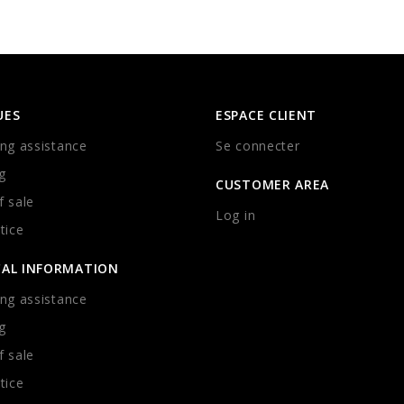
UES
ESPACE CLIENT
ng assistance
Se connecter
g
CUSTOMER AREA
 sale
Log in
tice
CAL INFORMATION
ng assistance
g
 sale
tice