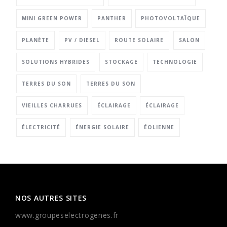
MINI GREEN POWER
PANTHER
PHOTOVOLTAÏQUE
PLANÈTE
PV / DIESEL
ROUTE SOLAIRE
SALON
SOLUTIONS HYBRIDES
STOCKAGE
TECHNOLOGIE
TERRES DU SON
TERRES DU SON
VIEILLES CHARRUES
ÉCLAIRAGE
ÉCLAIRAGE
ÉLECTRICITÉ
ÉNERGIE SOLAIRE
ÉOLIENNE
NOS AUTRES SITES
www.groupeselectrogenes.fr