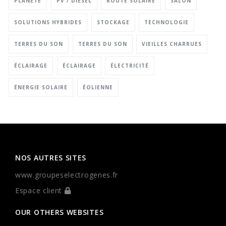
PLANÈTE
PV / DIESEL
ROUTE SOLAIRE
SALON
SOLUTIONS HYBRIDES
STOCKAGE
TECHNOLOGIE
TERRES DU SON
TERRES DU SON
VIEILLES CHARRUES
ÉCLAIRAGE
ÉCLAIRAGE
ÉLECTRICITÉ
ÉNERGIE SOLAIRE
ÉOLIENNE
NOS AUTRES SITES
www.groupeselectrogenes.fr
Espace client
OUR OTHERS WEBSITES