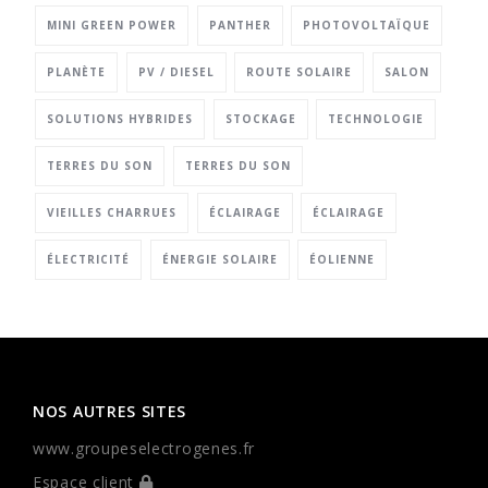
MINI GREEN POWER
PANTHER
PHOTOVOLTAÏQUE
PLANÈTE
PV / DIESEL
ROUTE SOLAIRE
SALON
SOLUTIONS HYBRIDES
STOCKAGE
TECHNOLOGIE
TERRES DU SON
TERRES DU SON
VIEILLES CHARRUES
ÉCLAIRAGE
ÉCLAIRAGE
ÉLECTRICITÉ
ÉNERGIE SOLAIRE
ÉOLIENNE
NOS AUTRES SITES
www.groupeselectrogenes.fr
Espace client