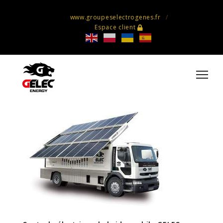
www.groupeselectrogenes.fr
Espace client
Centrale électrique hybride mobile
GELEC