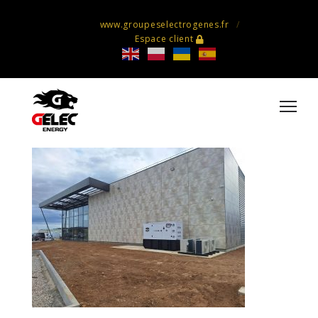
www.groupeselectrogenes.fr
Espace client
Groupe électrogène U Express
220kVA