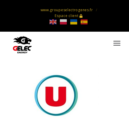
www.groupeselectrogenes.fr
Espace client
915979