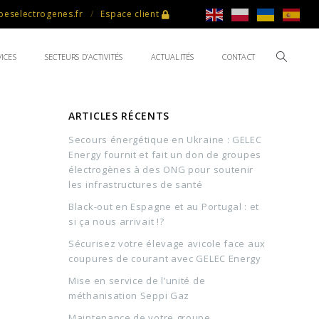
eselectrogenes.fr
Espace client
ICES
SECTEURS D’ACTIVITÉS
ACTUALITÉS
CONTACT
ARTICLES RÉCENTS
Secours énergétique en Ukraine : GELEC
Energy fournit et fait un don de groupes
électrogènes à des ONG pour soutenir
les infrastructures de santé
Black-out en Espagne et au Portugal : et
si ça nous arrivait !?
Sécurisez votre élevage avicole face aux
coupures de courant avec GELEC Energy
Mise en service de l’unité de
méthanisation Seppi Gaz
Maintenance de votre groupe