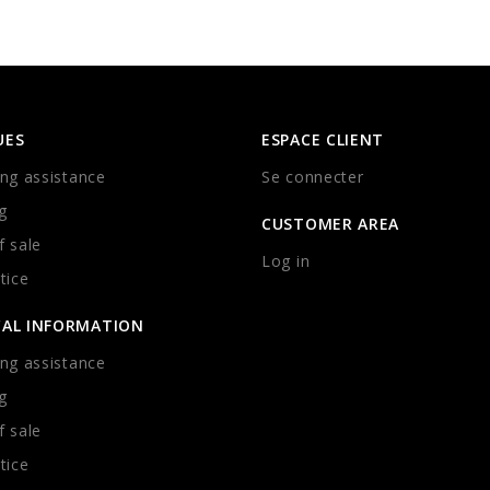
UES
ESPACE CLIENT
ng assistance
Se connecter
g
CUSTOMER AREA
 sale
Log in
tice
CAL INFORMATION
ng assistance
g
 sale
tice