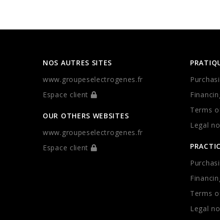
NOS AUTRES SITES
PRATIQ
www.groupeselectrogenes.fr
Purchasi
Espace client
Financin
Terms of
OUR OTHERS WEBSITES
Legal no
www.groupeselectrogenes.fr
PRACTI
Espace client
Purchasi
Financin
Terms of
Legal no