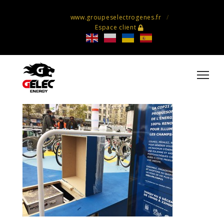
www.groupeselectrogenes.fr
Espace client
A HPOD in the Champs Elysées for
IKEA event