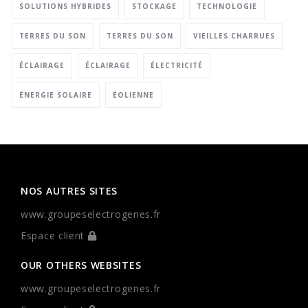
SOLUTIONS HYBRIDES
STOCKAGE
TECHNOLOGIE
TERRES DU SON
TERRES DU SON
VIEILLES CHARRUES
ÉCLAIRAGE
ÉCLAIRAGE
ÉLECTRICITÉ
ÉNERGIE SOLAIRE
ÉOLIENNE
NOS AUTRES SITES
www.groupeselectrogenes.fr
Espace client
OUR OTHERS WEBSITES
www.groupeselectrogenes.fr