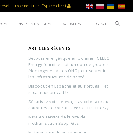
eselectrogenes.fr
Espace client
ICES
SECTEURS D’ACTIVITÉS
ACTUALITÉS
CONTACT
ARTICLES RÉCENTS
Secours énergétique en Ukraine : GELEC
Energy fournit et fait un don de groupes
électrogènes à des ONG pour soutenir
les infrastructures de santé
Black-out en Espagne et au Portugal : et
si ça nous arrivait !?
Sécurisez votre élevage avicole face aux
coupures de courant avec GELEC Energy
Mise en service de l’unité de
méthanisation Seppi Gaz
Maintenance de votre groupe