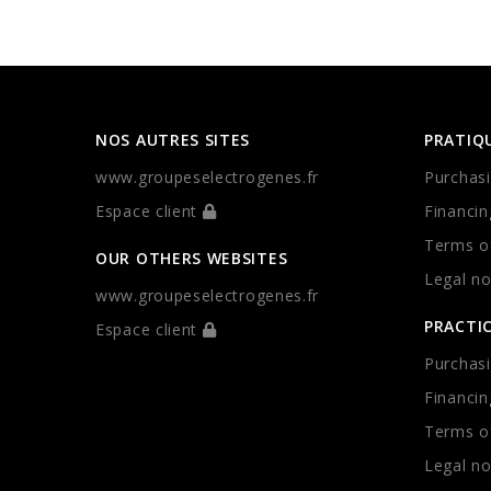
NOS AUTRES SITES
PRATIQ
www.groupeselectrogenes.fr
Purchasi
Espace client
Financin
Terms of
OUR OTHERS WEBSITES
Legal no
www.groupeselectrogenes.fr
PRACTI
Espace client
Purchasi
Financin
Terms of
Legal no