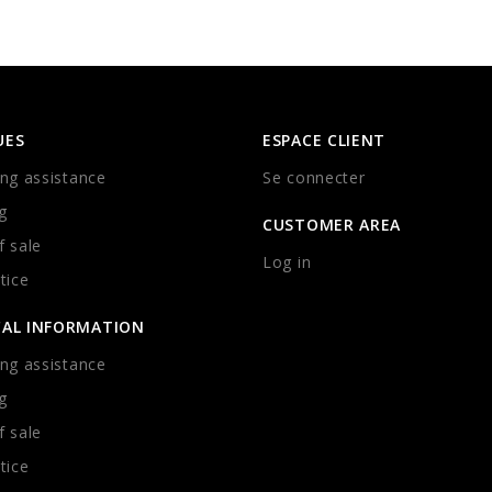
UES
ESPACE CLIENT
ng assistance
Se connecter
g
CUSTOMER AREA
 sale
Log in
tice
CAL INFORMATION
ng assistance
g
 sale
tice