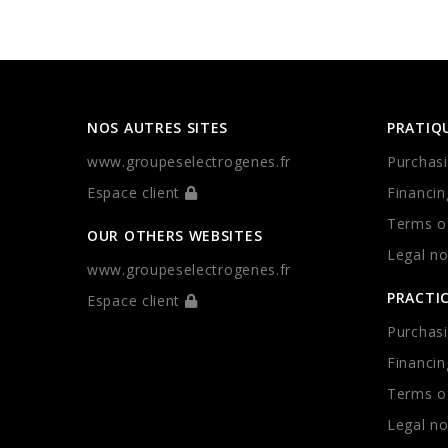
NOS AUTRES SITES
PRATIQ
www.groupeselectrogenes.fr
Purchasi
Espace client
Financin
Terms of
OUR OTHERS WEBSITES
Legal no
www.groupeselectrogenes.fr
PRACTI
Espace client
Purchasi
Financin
Terms of
Legal no