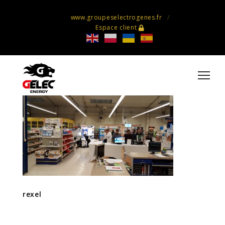
www.groupeselectrogenes.fr
Espace client
rexel angouleme hpod 09-17 (1)
rexel