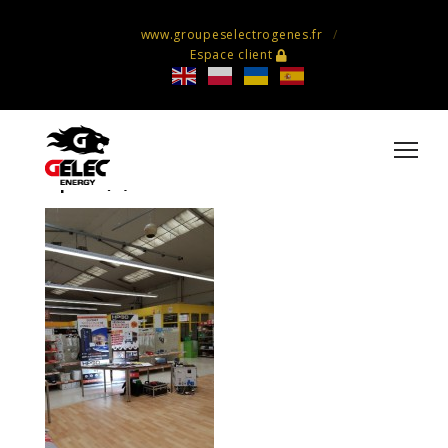
www.groupeselectrogenes.fr
Espace client
REXEL saintes et angouleme le
hpod (3)