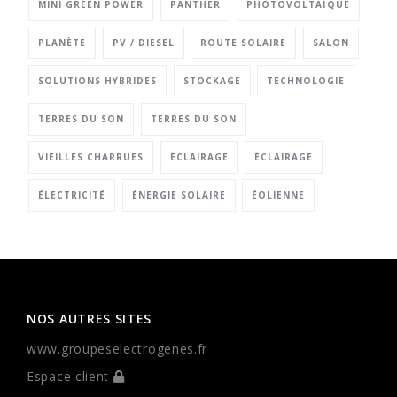
MINI GREEN POWER
PANTHER
PHOTOVOLTAÏQUE
PLANÈTE
PV / DIESEL
ROUTE SOLAIRE
SALON
SOLUTIONS HYBRIDES
STOCKAGE
TECHNOLOGIE
TERRES DU SON
TERRES DU SON
VIEILLES CHARRUES
ÉCLAIRAGE
ÉCLAIRAGE
ÉLECTRICITÉ
ÉNERGIE SOLAIRE
ÉOLIENNE
NOS AUTRES SITES
www.groupeselectrogenes.fr
Espace client