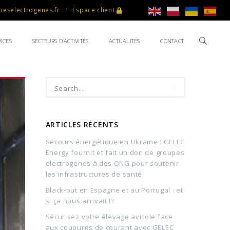
eselectrogenes.fr
Espace client
ICES
SECTEURS D’ACTIVITÉS
ACTUALITÉS
CONTACT
ARTICLES RÉCENTS
Secours énergétique en Ukraine : GELEC
Energy fournit et fait un don de groupes
électrogènes à des ONG pour soutenir
les infrastructures de santé
Black-out en Espagne et au Portugal : et
si ça nous arrivait !?
Sécurisez votre élevage avicole face
aux coupures de courant avec GELEC