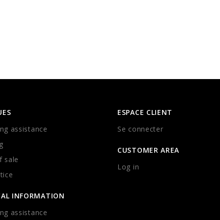
UES
ESPACE CLIENT
ng assistance
Se connecter
g
CUSTOMER AREA
 sale
Log in
tice
CAL INFORMATION
ng assistance