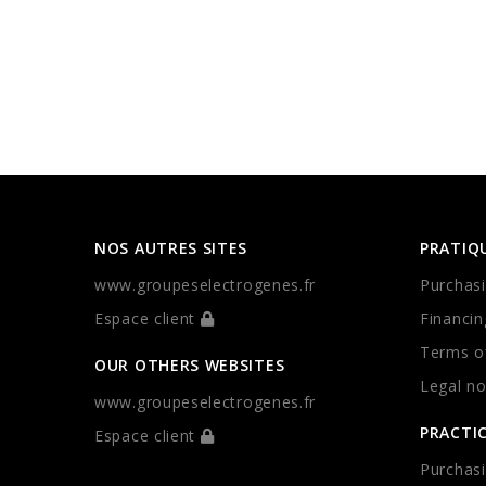
NOS AUTRES SITES
PRATIQ
www.groupeselectrogenes.fr
Purchasi
Espace client
Financin
Terms of
OUR OTHERS WEBSITES
Legal no
www.groupeselectrogenes.fr
PRACTI
Espace client
Purchasi