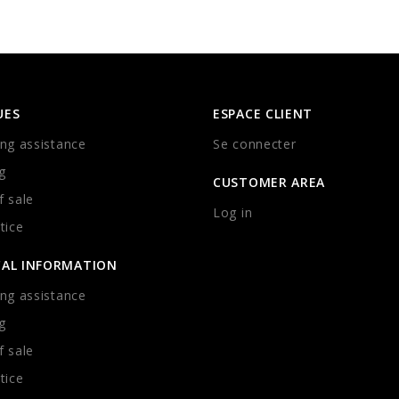
UES
ESPACE CLIENT
ng assistance
Se connecter
g
CUSTOMER AREA
 sale
Log in
tice
CAL INFORMATION
ng assistance
g
 sale
tice