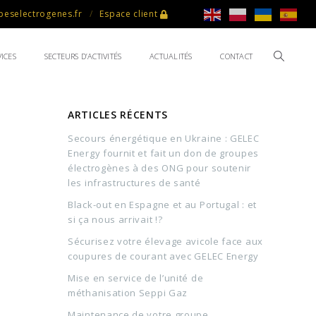
eselectrogenes.fr
Espace client
ICES
SECTEURS D’ACTIVITÉS
ACTUALITÉS
CONTACT
ARTICLES RÉCENTS
Secours énergétique en Ukraine : GELEC
Energy fournit et fait un don de groupes
électrogènes à des ONG pour soutenir
les infrastructures de santé
Black-out en Espagne et au Portugal : et
si ça nous arrivait !?
Sécurisez votre élevage avicole face aux
coupures de courant avec GELEC Energy
Mise en service de l’unité de
méthanisation Seppi Gaz
Maintenance de votre groupe