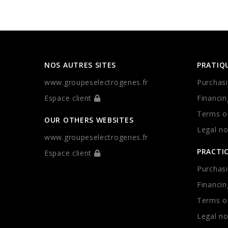
NOS AUTRES SITES
PRATIQ
www.groupeselectrogenes.fr
Purchasi
Espace client
Financin
Terms of
OUR OTHERS WEBSITES
Legal no
www.groupeselectrogenes.fr
PRACTI
Espace client
Purchasi
Financin
Terms of
Legal no